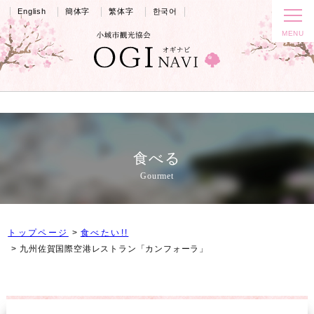
English
簡体字
繁体字
한국어
食べる
Gourmet
トップページ
食べたい!!
九州佐賀国際空港レストラン「カンフォーラ」