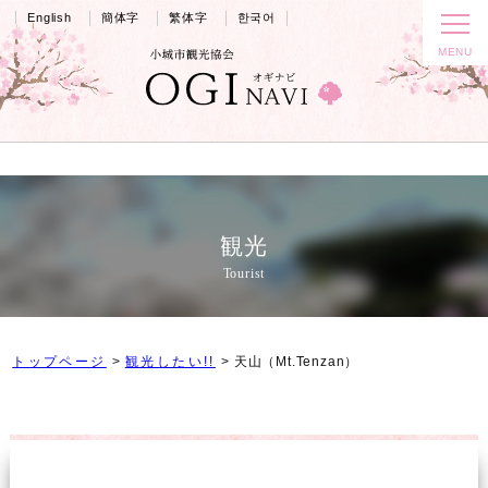
English
簡体字
繁体字
한국어
観光
Tourist
トップページ
観光したい!!
天山（Mt.Tenzan）