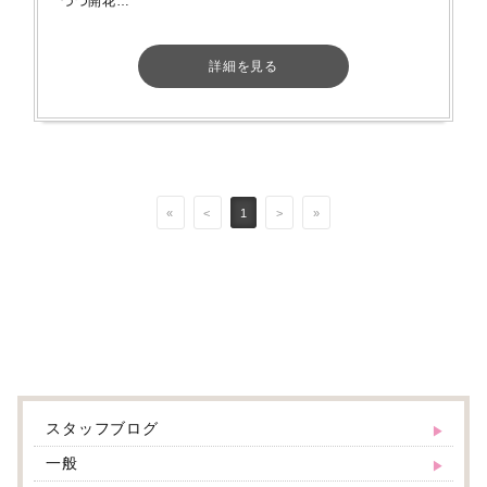
づつ開花…
詳細を見る
«
<
1
>
»
スタッフブログ
一般