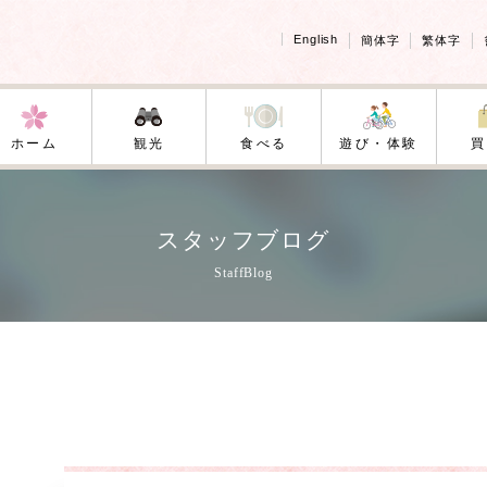
English
簡体字
繁体字
ホーム
観光
食べる
遊び・体験
買
スタッフブログ
StaffBlog