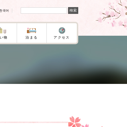
検
한국어
索:
い物
泊まる
アクセス