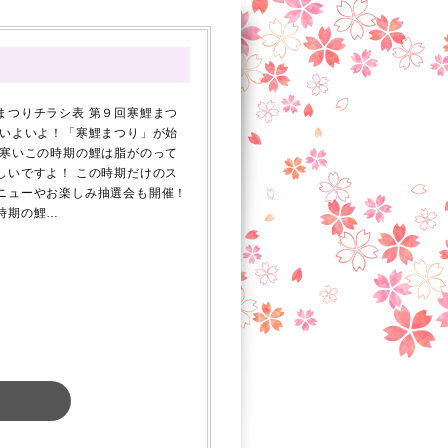
まつりチラシ表 第９回寒鯉まつ
 いよいよ！「寒鯉まつり」が始
 寒いこの時期の鯉は脂がのって
しいですよ！ この時期だけのス
ニューやお楽しみ抽選会も開催！
時期の鯉…