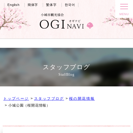
English
簡体字
繁体字
한국어
スタッフブログ
StaffBlog
トップページ
スタッフブログ
桜の開花情報
小城公園（桜開花情報）